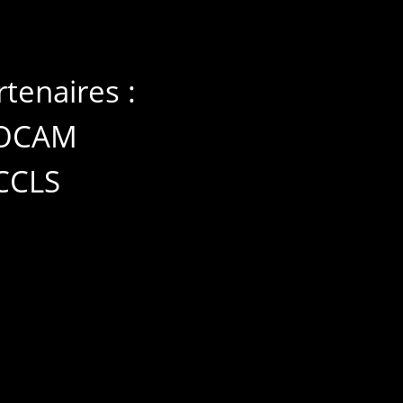
tenaires :
LOCAM
 CCLS